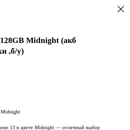
 128GB Midnight (акб
и ,б/у)
 Midnight
one 13 в цвете Midnight — отличный выбор