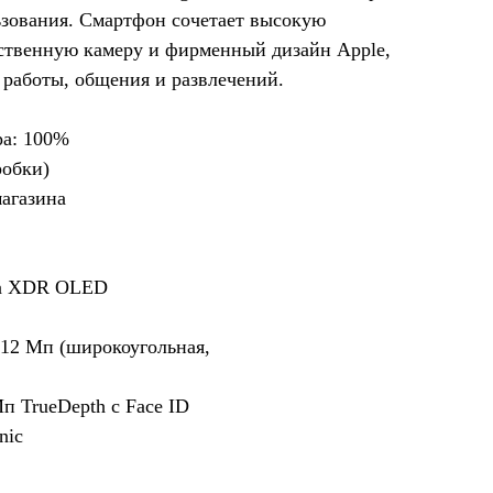
ьзования. Смартфон сочетает высокую
ественную камеру и фирменный дизайн Apple,
 работы, общения и развлечений.
ра: 100%
робки)
магазина
ina XDR OLED
 12 Мп (широкоугольная,
п TrueDepth с Face ID
nic