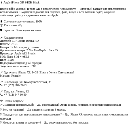
📱 Apple iPhone XR 64GB Black
Надёжный и удобный iPhone XR в классическом чёрном цвете — отличный вариант для повседневного
использования. Смартфон подходит для соцсетей, фото, видео и всех базовых задач, сохраняя
стабильную работу и фирменное качество Apple.
🔋 Состояние аккумулятора: 100%
📦 Состояние: б/у
🛡️ Гарантия: 3 месяца от магазина
📌 Характеристики:
Дисплей: 6.1" Liquid Retina HD
Память: 64GB
Камера: 12 Мп широкоугольная
Фронтальная камера: 7 Мп TrueDepth с Face ID
Процессор: Apple A12 Bionic
SIM: Nano-SIM + eSIM
Цвет: Black
Поддержка беспроводной зарядки
Защита от воды и пыли: IP67
📍 Где купить iPhone XR 64GB Black в Ухте и Сыктывкаре?
Магазин Terapple
📍 Сыктывкар, ул. Коммунистическая, 44
📞 +7 (912) 869-99-79
📍 Ухта, ул. Ленина, 12
📞 +7 (912) 947-90-90
💬 Частые вопросы:
❓ Смартфон оригинальный? – Да, оригинальный Apple iPhone, полностью проверен специалистами.
❓ Есть ли гарантия? – Да, гарантия магазина 3 месяца.
❓ Подходит ли для повседневного использования? – Да, iPhone XR отлично справляется с ежедневными
задачами.
❓ Можно ли купить в рассрочку? – Да, доступна рассрочка без переплат.