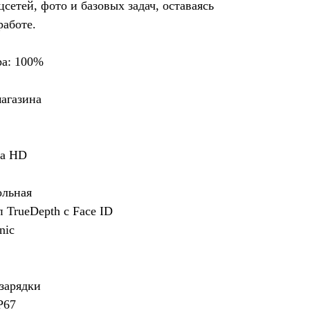
сетей, фото и базовых задач, оставаясь
работе.
ра: 100%
магазина
na HD
ольная
 TrueDepth с Face ID
nic
зарядки
P67