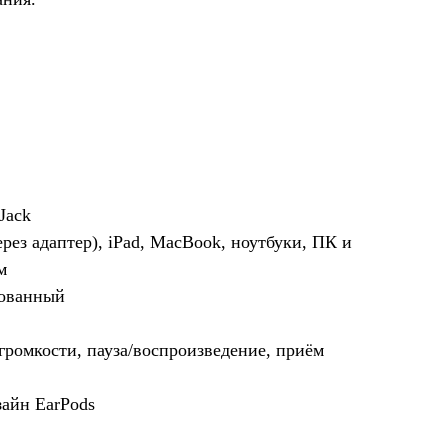
Jack
ерез адаптер), iPad, MacBook, ноутбуки, ПК и
м
рованный
громкости, пауза/воспроизведение, приём
айн EarPods