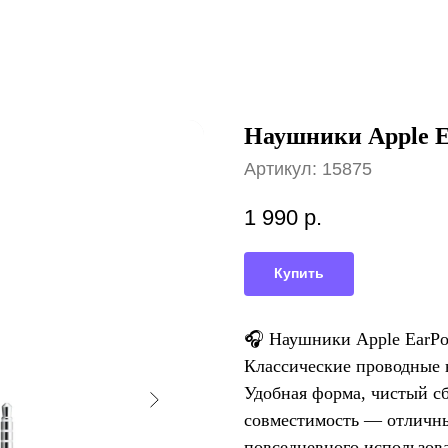
Наушники Apple Ea
Артикул:
15875
1 990
р.
Купить
🎧 Наушники Apple EarPo
Классические проводные н
Удобная форма, чистый с
совместимость — отличны
повседневного использов