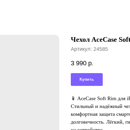
Чехол AceCase Soft
Артикул:
24585
3 990
р.
Купить
📱 AceCase Soft Rim для iP
Стильный и надёжный чех
комфортная защита смарт
долговечность. Лёгкий, г
на устройстве.