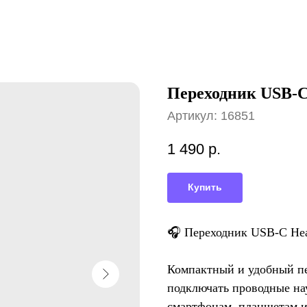
Переходник USB-C
Артикул:
16851
1 490
р.
Купить
🎧 Переходник USB-C Hea
Компактный и удобный пе
подключать проводные на
смартфонам, планшетам и