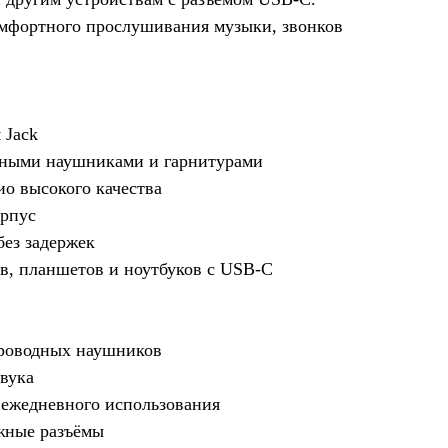
мфортного прослушивания музыки, звонков
 Jack
дными наушниками и гарнитурами
ио высокого качества
орпус
без задержек
ов, планшетов и ноутбуков с USB-C
проводных наушников
звука
 ежедневного использования
жные разъёмы