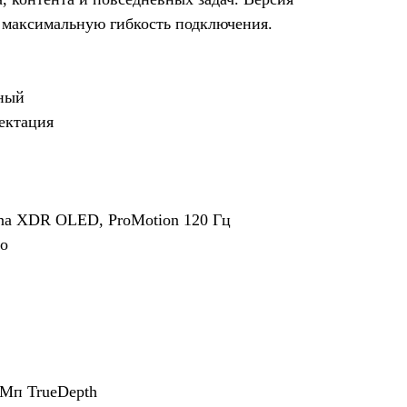
 максимальную гибкость подключения.
нный
ектация
tina XDR OLED, ProMotion 120 Гц
ro
 Мп TrueDepth