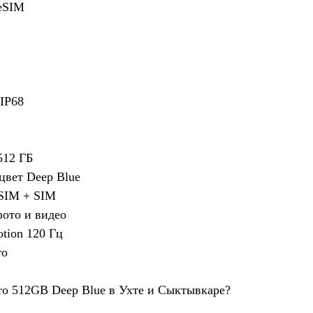
 eSIM
 IP68
512 ГБ
цвет Deep Blue
eSIM + SIM
фото и видео
tion 120 Гц
ro
Pro 512GB Deep Blue в Ухте и Сыктывкаре?