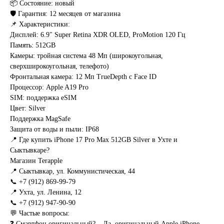
📦 Состояние: новый
🛡️ Гарантия: 12 месяцев от магазина
📌 Характеристики:
Дисплей: 6.9" Super Retina XDR OLED, ProMotion 120 Гц
Память: 512GB
Камеры: тройная система 48 Мп (широкоугольная,
сверхширокоугольная, телефото)
Фронтальная камера: 12 Мп TrueDepth с Face ID
Процессор: Apple A19 Pro
SIM: поддержка eSIM
Цвет: Silver
Поддержка MagSafe
Защита от воды и пыли: IP68
📍 Где купить iPhone 17 Pro Max 512GB Silver в Ухте и
Сыктывкаре?
Магазин Terapple
📍 Сыктывкар, ул. Коммунистическая, 44
📞 +7 (912) 869-99-79
📍 Ухта, ул. Ленина, 12
📞 +7 (912) 947-90-90
💬 Частые вопросы:
❓ Смартфон оригинальный? – Да, оригинальный Apple iPhone,